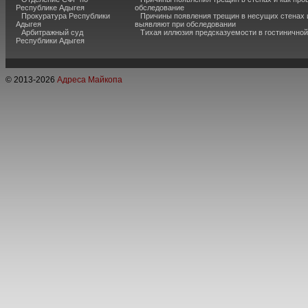
Республике Адыгея
обследование
Прокуратура Республики
Причины появления трещин в несущих стенах и
Адыгея
выявляют при обследовании
Арбитражный суд
Тихая иллюзия предсказуемости в гостиничной
Республики Адыгея
© 2013-
2026
Адреса Майкопа