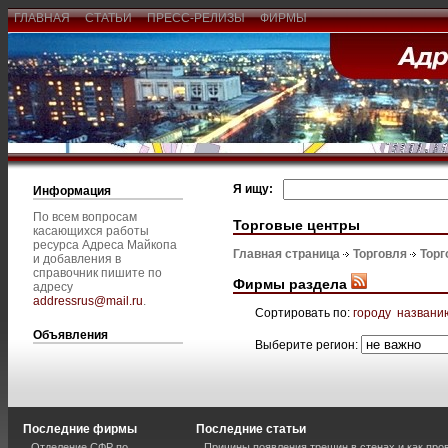
ГЛАВНАЯ
СТАТЬИ
ПРЕСС-РЕЛИЗЫ
ФИРМЫ
Я ищу:
Информация
По всем вопросам
Торговые центры
касающихся работы
ресурса Адреса Майкопа
Главная страница
Торговля
Торг
и добавления в
справочник пишите по
Фирмы раздела
адресу
addressrus@mail.ru
.
Сортировать по:
городу
названи
Объявления
Выберите регион:
Последние фирмы
Последние статьи
Отделение СФР по
Причины появления трещин в стенах и как про