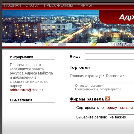
ГЛАВНАЯ
СТАТЬИ
ПРЕСС-РЕЛИЗЫ
ФИРМЫ
Я ищу:
Информация
По всем вопросам
Торговля
касающихся работы
ресурса Адреса Майкопа
Главная страница
Торговля
и добавления в
справочник пишите по
адресу
Оптовая торговля
Супермаркеты, гипермаркеты
addressrus@mail.ru
.
Фирмы раздела
Объявления
Сортировать по:
городу
названи
Выберите регион: