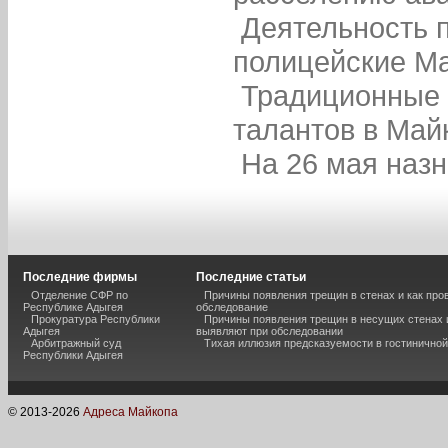
Деятельность п
полицейские М
Традиционные 
талантов в Май
На 26 мая наз
Последние фирмы
Последние статьи
Отделение СФР по
Причины появления трещин в стенах и как про
Республике Адыгея
обследование
Прокуратура Республики
Причины появления трещин в несущих стенах и
Адыгея
выявляют при обследовании
Арбитражный суд
Тихая иллюзия предсказуемости в гостиничной
Республики Адыгея
© 2013-
2026
Адреса Майкопа