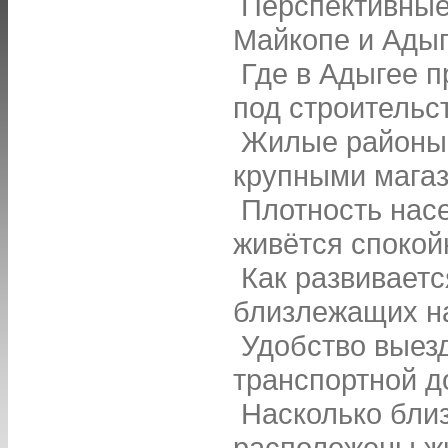
Перспективные
Майкопе и Ады
Где в Адыгее п
под строительс
Жилые районы 
крупными мага
Плотность нас
живётся спокой
Как развиваетс
близлежащих н
Удобство выез
транспортной д
Насколько бли
расположены ж