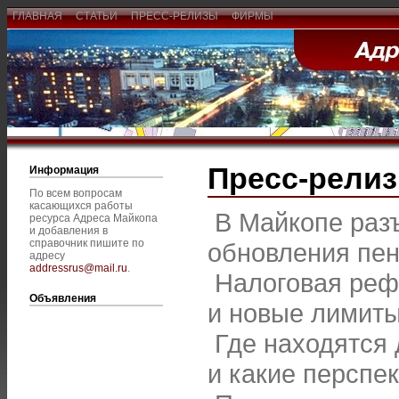
ГЛАВНАЯ
СТАТЬИ
ПРЕСС-РЕЛИЗЫ
ФИРМЫ
Пресс-рели
Информация
По всем вопросам
касающихся работы
В Майкопе раз
ресурса Адреса Майкопа
и добавления в
справочник пишите по
обновления пе
адресу
addressrus@mail.ru
.
Налоговая реф
Объявления
и новые лимиты
Где находятся
и какие перспе