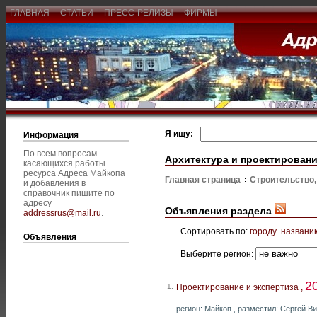
ГЛАВНАЯ
СТАТЬИ
ПРЕСС-РЕЛИЗЫ
ФИРМЫ
Я ищу:
Информация
По всем вопросам
Архитектура и проектирован
касающихся работы
ресурса Адреса Майкопа
Главная страница
Строительство
и добавления в
справочник пишите по
адресу
Объявления раздела
addressrus@mail.ru
.
Сортировать по:
городу
названи
Объявления
Выберите регион:
2
1.
Проектирование и экспертиза ,
регион: Майкоп , разместил: Сергей Ви